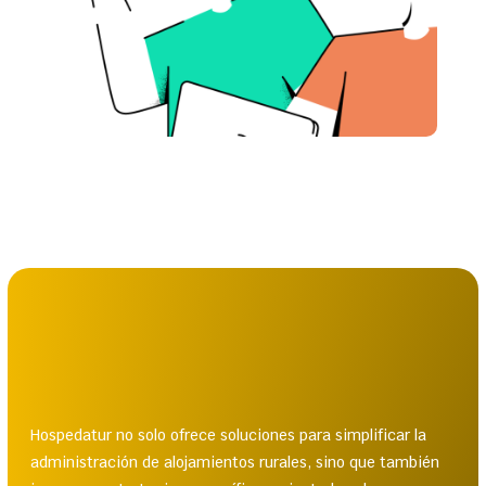
Hospedatur no solo ofrece soluciones para simplificar la
administración de alojamientos rurales, sino que también